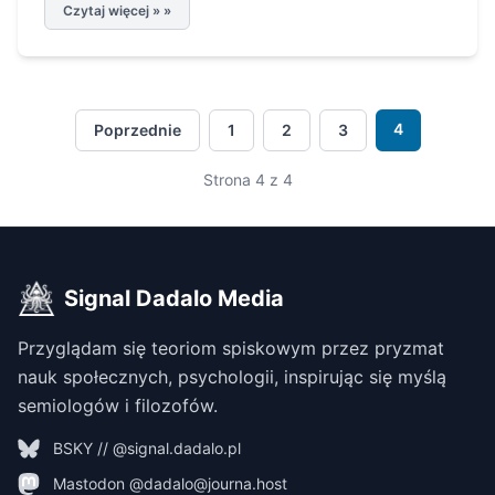
Czytaj więcej » »
4
Poprzednie
1
2
3
Strona 4 z 4
Signal Dadalo Media
Przyglądam się teoriom spiskowym przez pryzmat
nauk społecznych, psychologii, inspirując się myślą
semiologów i filozofów.
BSKY // @signal.dadalo.pl
Mastodon @dadalo@journa.host