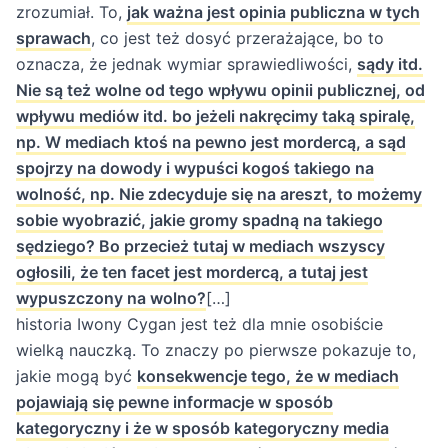
zrozumiał. To,
jak ważna jest opinia publiczna w tych
sprawach
, co jest też dosyć przerażające, bo to
oznacza, że jednak wymiar sprawiedliwości,
sądy itd.
Nie są też wolne od tego wpływu opinii publicznej, od
wpływu mediów itd. bo jeżeli nakręcimy taką spiralę,
np. W mediach ktoś na pewno jest mordercą, a sąd
spojrzy na dowody i wypuści kogoś takiego na
wolność, np. Nie zdecyduje się na areszt, to możemy
sobie wyobrazić, jakie gromy spadną na takiego
sędziego? Bo przecież tutaj w mediach wszyscy
ogłosili, że ten facet jest mordercą, a tutaj jest
wypuszczony na wolno?
[…]
historia Iwony Cygan jest też dla mnie osobiście
wielką nauczką. To znaczy po pierwsze pokazuje to,
jakie mogą być
konsekwencje tego, że w mediach
pojawiają się pewne informacje w sposób
kategoryczny i że w sposób kategoryczny media