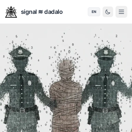
signal ≋ dadalo
EN