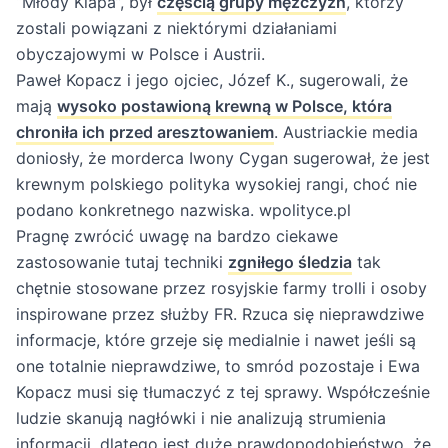
“Młody Klapa”, był
częścią grupy mężczyzn
, którzy
zostali powiązani z niektórymi działaniami
obyczajowymi w Polsce i Austrii.
Paweł Kopacz i jego ojciec, Józef K., sugerowali, że
mają
wysoko postawioną krewną w Polsce, która
chroniła ich przed aresztowaniem
. Austriackie media
doniosły, że morderca Iwony Cygan sugerował, że jest
krewnym polskiego polityka wysokiej rangi, choć nie
podano konkretnego nazwiska.
wpolityce.pl
Pragnę zwrócić uwagę na bardzo ciekawe
zastosowanie tutaj techniki
zgniłego śledzia
tak
chętnie stosowane przez rosyjskie farmy trolli i osoby
inspirowane przez służby FR. Rzuca się nieprawdziwe
informacje, które grzeje się medialnie i nawet jeśli są
one totalnie nieprawdziwe, to smród pozostaje i Ewa
Kopacz musi się tłumaczyć z tej sprawy. Współcześnie
ludzie skanują nagłówki i nie analizują strumienia
informacji, dlatego jest duże prawdopodobieństwo, że