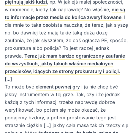
piętnują jakiś ludzi
, np. W jakiejś małej społeczności,
w momencie, kiedy tak naprawdę? No właśnie,
nie są
to informacje przez media do końca zweryfikowane
. I
dla mnie to taka osobista nauczka, że teraz, jak słyszę
np. bo dawniej też mają takie taką dużą dozę
zaufania, że jak słyszałem, że coś ogłasza PE, sposób,
prokuratura albo policja? To jest raczej jednak
prawda.
Teraz już mam bardzo ograniczony zaufanie
do wszystkich, jakby takich właśnie medialnych
przecieków, idących ze strony prokuratury i policji.
[…]
To może być
element pewnej gry
i ja nie chcę być
jakby instrumentem w tej grze. Tak, czyli że jednak
każdą z tych informacji trzeba naprawdę dobrze
weryfikować, bo potem się może okazać, że
podajemy bzdury, a potem prostowanie tego jest
strasznie ciężkie […] jakby cała masa takich rzeczy się