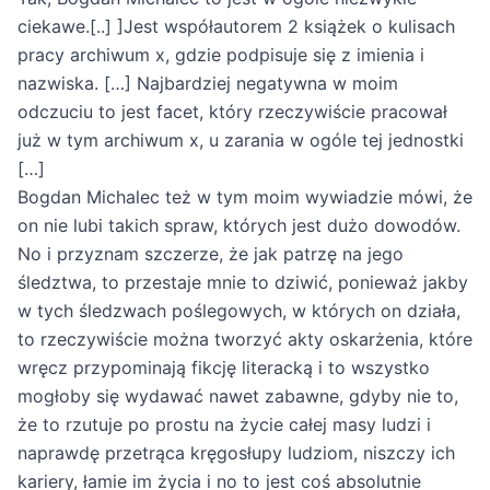
ciekawe.[..] ]Jest współautorem 2 książek o kulisach
pracy archiwum x, gdzie podpisuje się z imienia i
nazwiska. […] Najbardziej negatywna w moim
odczuciu to jest facet, który rzeczywiście pracował
już w tym archiwum x, u zarania w ogóle tej jednostki
[…]
Bogdan Michalec też w tym moim wywiadzie mówi, że
on nie lubi takich spraw, których jest dużo dowodów.
No i przyznam szczerze, że jak patrzę na jego
śledztwa, to przestaje mnie to dziwić, ponieważ jakby
w tych śledzwach poślegowych, w których on działa,
to rzeczywiście można tworzyć akty oskarżenia, które
wręcz przypominają fikcję literacką i to wszystko
mogłoby się wydawać nawet zabawne, gdyby nie to,
że to rzutuje po prostu na życie całej masy ludzi i
naprawdę przetrąca kręgosłupy ludziom, niszczy ich
kariery, łamie im życia i no to jest coś absolutnie