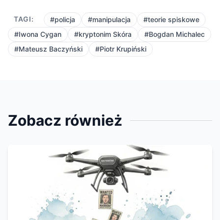
TAGI:
#policja
#manipulacja
#teorie spiskowe
#Iwona Cygan
#kryptonim Skóra
#Bogdan Michalec
#Mateusz Baczyński
#Piotr Krupiński
Zobacz również