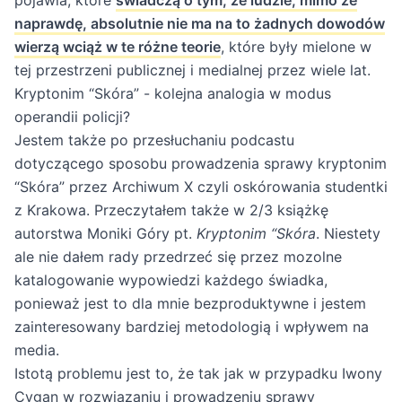
pojawia, które
świadczą o tym, że ludzie, mimo że
naprawdę, absolutnie nie ma na to żadnych dowodów
wierzą wciąż w te różne teorie
, które były mielone w
tej przestrzeni publicznej i medialnej przez wiele lat.
Kryptonim “Skóra” - kolejna analogia w modus
operandii policji?
Jestem także po przesłuchaniu
podcastu
dotyczącego sposobu prowadzenia sprawy kryptonim
“Skóra”
przez Archiwum X czyli oskórowania studentki
z Krakowa. Przeczytałem także w 2/3 książkę
autorstwa Moniki Góry pt.
Kryptonim “Skóra
. Niestety
ale nie dałem rady przedrzeć się przez mozolne
katalogowanie wypowiedzi każdego świadka,
ponieważ jest to dla mnie bezproduktywne i jestem
zainteresowany bardziej metodologią i wpływem na
media.
Istotą problemu jest to, że tak jak w przypadku Iwony
Cygan w rozwiązaniu i prowadzeniu sprawy