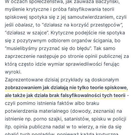
W oczach społeczeństwa, jak zauważa Baczyński,
myślenie krytyczne i próba falsyfikowania teorii
spiskowej spotyka się z jej samoutwierdzaniem, czyli
jeśli
obalasz
, to “działasz na korzyść przestępców”,
“działasz w szajce”. Krytyczne podejście nie spotyka
się z pozytywnym odbiorem organów ścigania, bo
“musielibyśmy przyznać się do błędu”. Tak samo
zaprzeczenie następuje po stronie opinii publicznej za
którą często idzie wymiar sprawiedliwości ferując
wyroki.
Zaprezentowane dzisiaj przykłady są doskonałym
zobrazowaniem jak działają nie tylko teorie spiskowe,
ale także jak działa brak falsyfikowalności tych teorii
-
czyli pomimo istnienia faktów albo braku
potwierdzenia materialnego (dowody, zeznania) na
istnienie np. porno szajki, satanistów, spisku w policji
itp. opinia publiczna nadal w to wierzy, a nie da się
obalić tych poglądów, ponieważ każda krytyczna