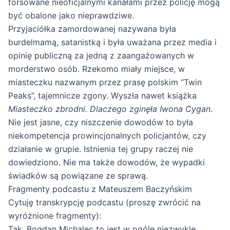
forsowane nieoficjalnymi kanałami przez policję mogą
być obalone jako nieprawdziwe.
Przyjaciółka zamordowanej nazywana była
burdelmamą, satanistką i była uważana przez media i
opinię publiczną za jedną z zaangażowanych w
morderstwo osób. Rzekomo miały miejsce, w
miasteczku nazwanym przez prasę polskim “Twin
Peaks”, tajemnicze zgony. Wyszła nawet książka
Miasteczko zbrodni. Dlaczego zginęła Iwona Cygan
.
Nie jest jasne, czy niszczenie dowodów to była
niekompetencja prowincjonalnych policjantów, czy
działanie w grupie. Istnienia tej grupy raczej nie
dowiedziono. Nie ma także dowodów, że wypadki
świadków są powiązane ze sprawą.
Fragmenty podcastu z Mateuszem Baczyńskim
Cytuję transkrypcję podcastu (proszę zwrócić na
wyróżnione fragmenty):
Tak, Bogdan Michalec to jest w ogóle niezwykle