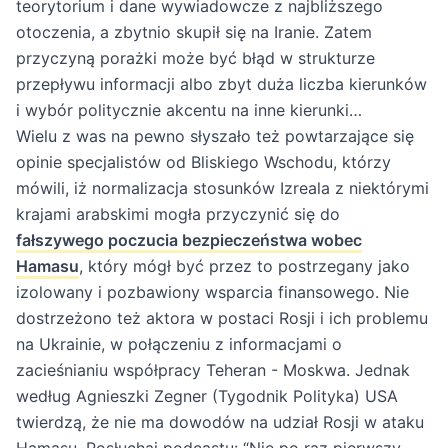
teorytorium i dane wywiadowcze z najbliższego
otoczenia, a zbytnio skupił się na Iranie. Zatem
przyczyną porażki może być błąd w strukturze
przepływu informacji albo zbyt duża liczba kierunków
i wybór politycznie akcentu na inne kierunki…
Wielu z was na pewno słyszało też powtarzające się
opinie specjalistów od Bliskiego Wschodu, którzy
mówili, iż normalizacja stosunków Izreala z niektórymi
krajami arabskimi mogła przyczynić się do
fałszywego poczucia bezpieczeństwa wobec
Hamasu
, który mógł być przez to postrzegany jako
izolowany i pozbawiony wsparcia finansowego. Nie
dostrzeżono też aktora w postaci Rosji i ich problemu
na Ukrainie, w połączeniu z informacjami o
zacieśnianiu współpracy Teheran - Moskwa. Jednak
według Agnieszki Zegner (Tygodnik Polityka) USA
twierdzą, że nie ma dowodów na udział Rosji w ataku