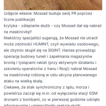
(zdjęcie własne: Mossad buduje swój PR poprzez
liczne publikacje)
krytyka - oślepianie służb - czy Mossad dał się nabrać
na
maskirovkę
?
Niektórzy specjaliści sugerują, że Mossad nie utracił
może zdolności HUMINT, czyli wywiadu osobowego,
ale zbytnio skupił się na SIGINT. Hamas prowadząc
operację budowy tuneli i zapełniania magazynów
bronią i tysiącami rakiet (przy aktywnym działaniu i
szkoleniu operatorów z Iranu i Rosji) nabrał Mossad
na
maskirovkę
robioną w celu ukrycia planowanego
ataku na wielką skalę.
Ciekawe, że atak synchroniczny z lądu, morza i
powietrza zaczął się m.in. od wyłączenia stacji GSM
dronami z bombami, co w pierwszej godzinie odcięło
informacyjnie i uniemożliwiło reakcję służb.