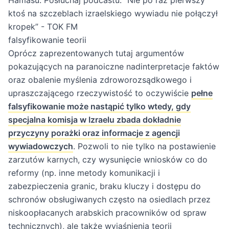
Hamasu.
Posłuchaj podcastu: “Nie po raz pierwszy
ktoś na szczeblach izraelskiego wywiadu nie połączył
kropek” - TOK FM
falsyfikowanie teorii
Oprócz zaprezentowanych tutaj argumentów
pokazujących na paranoiczne nadinterpretacje faktów
oraz obalenie myślenia zdroworozsądkowego i
upraszczającego rzeczywistość to oczywiście
pełne
falsyfikowanie może nastąpić tylko wtedy, gdy
specjalna komisja w Izraelu zbada dokładnie
przyczyny porażki oraz informacje z agencji
wywiadowczych
. Pozwoli to nie tylko na postawienie
zarzutów karnych, czy wysunięcie wniosków co do
reformy (np. inne metody komunikacji i
zabezpieczenia granic, braku kluczy i dostępu do
schronów obsługiwanych często na osiedlach przez
niskoopłacanych arabskich pracowników od spraw
technicznych), ale także wyjaśnienia teorii