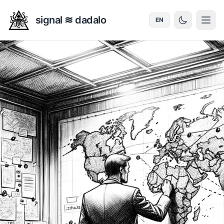
signal ≋ dadalo
EN