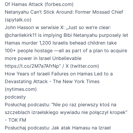
Of Hamas Attack (forbes.com)
Netanyahu Can’t Stick Around: Former Mossad Chief
(spytalk.co)
John Hasson w serwisie X: „Just so we’re clear:
@charliekirk11 is implying Bibi Netanyahu purposely let
Hamas murder 1,200 Israelis behead children take
100+ people hostage —all as part of a plan to acquire
more power in Israel Unbelievable
https://t.co/2M7a7AfrNp” / X (twitter.com)
How Years of Israeli Failures on Hamas Led to a
Devastating Attack - The New York Times
(nytimes.com)
podcasty
Posłuchaj podcastu: “Nie po raz pierwszy ktoś na
szczeblach izraelskiego wywiadu nie połączył kropek”
- TOK FM
Posłuchaj podcastu: Jak atak Hamasu na Izrael