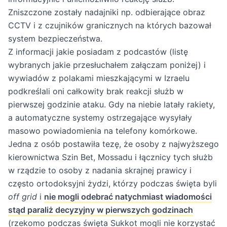
Zniszczone zostały nadajniki np. odbierające obraz
CCTV i z czujników granicznych na których bazował
system bezpieczeństwa.
Z informacji jakie posiadam z podcastów (listę
wybranych jakie przesłuchałem załączam poniżej) i
wywiadów z polakami mieszkającymi w Izraelu
podkreślali oni całkowity brak reakcji służb w
pierwszej godzinie ataku. Gdy na niebie latały rakiety,
a automatyczne systemy ostrzegające wysyłały
masowo powiadomienia na telefony komórkowe.
Jedna z osób postawiła tezę, że osoby z najwyższego
kierownictwa Szin Bet, Mossadu i łącznicy tych służb
w rządzie to osoby z nadania skrajnej prawicy i
często ortodoksyjni żydzi, którzy podczas święta byli
off grid
i
nie mogli odebrać natychmiast wiadomości
stąd paraliż decyzyjny w pierwszych godzinach
(rzekomo podczas święta Sukkot mogli nie korzystać