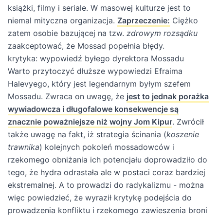
książki, filmy i seriale. W masowej kulturze jest to
niemal mityczna organizacja.
Zaprzeczenie:
Ciężko
zatem osobie bazującej na tzw.
zdrowym rozsądku
zaakceptować, że Mossad popełnia błędy.
krytyka: wypowiedź byłego dyrektora Mossadu
Warto przytoczyć dłuższe wypowiedzi Efraima
Halevyego, który jest legendarnym byłym szefem
Mossadu. Zwraca on uwagę, że
jest to jednak porażka
wywiadowcza i długofalowe konsekwencje są
znacznie poważniejsze niż wojny Jom Kipur
. Zwrócił
także uwagę na fakt, iż strategia ścinania (
koszenie
trawnika
) kolejnych pokoleń mossadowców i
rzekomego obniżania ich potencjału doprowadziło do
tego, że hydra odrastała ale w postaci coraz bardziej
ekstremalnej. A to prowadzi do radykalizmu - można
więc powiedzieć, że wyraził krytykę podejścia do
prowadzenia konfliktu i rzekomego zawieszenia broni