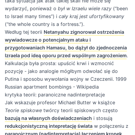
taka sytuacja jak atak takiej skali nie może się
wydarzyć, ponieważ o
był w Izraelu wiele razy
(“been
to Israel many times”) i
cały kraj jest ufortyfikowany
(“the whole country is a fortress.”).
Według tej teorii
Netanyahu zignorował ostrzeżenia
wywiadowcze o potencjalnym ataku i
przygotowaniach Hamasu, bo dążył do zjednoczenia
Izraela pod ideą oporu przed wspólnym zagrożeniem
.
Kalkulacja była prosta: upuścić krwi i wzmocnić
pozycję - jako analogie mógłbym odwołać się do
Putina i sposobu wywołania wojny w Czeczenii.
1999
Russian apartment bombings - Wikipedia
krytyka teorii: paranoiczne nadinterpretacje
Jak wskazuje profesor Michael Butter w książce
Teorie spiskowe
twórcy teorii spiskowych często
bazują na własnych doświadczeniach
i stosują
redukcjonistyczną intepretację świata
w połączeniu z
paranoicznym (nadinterpretacja) łączeniem kropek
,