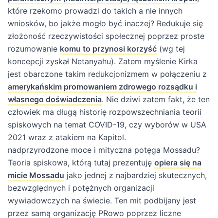
które rzekomo prowadzi do takich a nie innych
wniosków, bo jakże mogło być inaczej? Redukuje się
złożoność rzeczywistości społecznej poprzez proste
rozumowanie
komu to przynosi korzyść
(wg tej
koncepcji zyskał Netanyahu). Zatem myślenie Kirka
jest obarczone takim redukcjonizmem w połączeniu z
amerykańskim promowaniem zdrowego rozsądku i
własnego doświadczenia
. Nie dziwi zatem fakt, że ten
człowiek ma długą historię rozpowszechniania teorii
spiskowych na temat COVID-19, czy wyborów w USA
2021 wraz z atakiem na Kapitol.
nadprzyrodzone moce i mityczna potęga Mossadu?
Teoria spiskowa, którą tutaj prezentuję
opiera się na
micie Mossadu
jako jednej z najbardziej skutecznych,
bezwzględnych i potężnych organizacji
wywiadowczych na świecie. Ten mit podbijany jest
przez samą organizację PRowo poprzez liczne