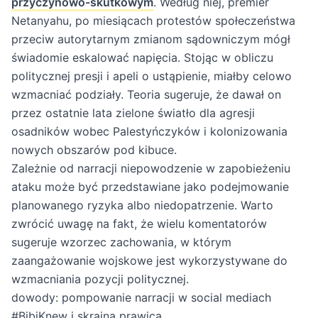
przyczynowo-skutkowym
. Według niej, premier
Netanyahu, po miesiącach protestów społeczeństwa
przeciw autorytarnym zmianom sądowniczym mógł
świadomie eskalować napięcia. Stojąc w obliczu
politycznej presji i apeli o ustąpienie, miałby celowo
wzmacniać podziały. Teoria sugeruje, że dawał on
przez ostatnie lata zielone światło dla agresji
osadników wobec Palestyńczyków i kolonizowania
nowych obszarów pod kibuce.
Zależnie od narracji niepowodzenie w zapobieżeniu
ataku może być przedstawiane jako podejmowanie
planowanego ryzyka albo niedopatrzenie. Warto
zwrócić uwagę na fakt, że wielu komentatorów
sugeruje wzorzec zachowania, w którym
zaangażowanie wojskowe jest wykorzystywane do
wzmacniania pozycji politycznej.
dowody: pompowanie narracji w social mediach
#BibiKnew i skrajna prawica