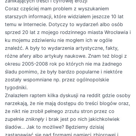
zanikających treści i cyfrowej erozji
Coraz częściej mam problem z wyszukaniem
starszych informacji, które widziałem jeszcze 10 lat
temu w Internecie. Dotyczy to wydarzeń albo osób
sprzed 20 lat z mojego rodzinnego miasta Wrocławia i
ku mojemu zdziwieniu nie mogłem ich w ogóle
znaleźć. A były to wydarzenia artystyczne, fakty,
różne afery albo artykuły naukowe. Znam też blogi z
okresu 2005-2008 rok po których nie ma żadnego
śladu pomimo, że były bardzo popularne i niektóre
zostały wspomniane np. przez ogólnopolskie
tygodniki.
Znalazłem raptem kilka dyskusji na reddit gdzie osoby
narzekają, że nie mają dostępu do treści blogów oraz,
że nikt nie zrobił pełnego zrzutu stron przez co
zupełnie
zniknęły
i brak jest po nich jakichkolwiek
śladów… Jak to możliwe? Będziemy dzisiaj
zastanawiać się nad formami pamięci zbiorowej i