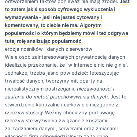
odtworzeniem faktów ponieważ nie mają źródeł.
Jest
to zatem jakiś sposób cyfrowego wykluczenia i
wymazywania - jeśli nie jesteś cytowany i
komentowany, to ciebie nie ma. Algorytm
popularności o którym będziemy mówili też odgrywa
tutaj rolę analizując popularność.
erozja nośników i danych z serwerów
Wiele osób zainteresowanych prywatnością danych
idealizuje przekonanie, że “w Internecie nic nie ginie”.
Jednakże, trzeba jasno powiedzieć: feteszyzując
trwałość danych, tworzymy mit oparty na
nierealistycznym postrzeganiu
niezawodności i
zaufania do metod przechowywania danych
. Jest to
stwierdzenie kuriozalne i całkowicie niezgodne z
rzeczywistością! Weźmy chociażby pod uwagę
rzeczywiste wyzwania związane z kosztami,
zarządzaniem danymi, serwerami oraz zmianami
własności firm odpowiedzialnych za te dane.