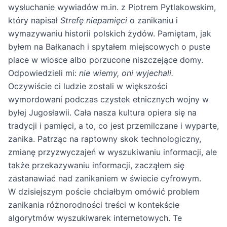
wysłuchanie wywiadów m.in. z Piotrem Pytlakowskim,
który napisał
Strefę niepamięci
o zanikaniu i
wymazywaniu historii polskich żydów. Pamiętam, jak
byłem na Bałkanach i spytałem miejscowych o puste
place w wiosce albo porzucone niszczejące domy.
Odpowiedzieli mi:
nie wiemy, oni wyjechali.
Oczywiście ci ludzie zostali w większości
wymordowani podczas czystek etnicznych wojny w
byłej Jugosławii. Cała nasza kultura opiera się na
tradycji i pamięci, a to, co jest przemilczane i wyparte,
zanika. Patrząc na raptowny skok technologiczny,
zmianę przyzwyczajeń w wyszukiwaniu informacji, ale
także przekazywaniu informacji, zacząłem się
zastanawiać nad zanikaniem w świecie cyfrowym.
W dzisiejszym poście chciałbym omówić problem
zanikania różnorodności treści w kontekście
algorytmów wyszukiwarek internetowych. Te