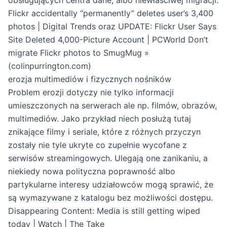
Flickr accidentally “permanently” deletes user’s 3,400
photos | Digital Trends
oraz
UPDATE: Flickr User Says
Site Deleted 4,000-Picture Account | PCWorld
Don’t
migrate Flickr photos to SmugMug »
(colinpurrington.com)
erozja multimediów i fizycznych nośników
Problem erozji dotyczy nie tylko informacji
umieszczonych na serwerach ale np. filmów, obrazów,
multimediów. Jako przykład niech posłużą tutaj
znikające filmy i seriale, które z różnych przyczyn
zostały nie tyle ukryte co zupełnie wycofane z
serwisów streamingowych. Ulegają one zanikaniu, a
niekiedy nowa polityczna poprawność albo
partykularne interesy udziałowców mogą sprawić, że
są wymazywane z katalogu bez możliwości dostępu.
Disappearing Content: Media is still getting wiped
today | Watch | The Take