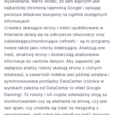
wyświetlania. Warto dodać, że sam algorytm jest
najbardziej chronioną tajemnicą Google i opisując
poniższe składowe bazujemy na ogólnie dostępnych
informacjach.
Crawlery skanujące strony i treści opublikowane w
Internecie dzielą się na odkrywcze (discovery) oraz
odświeżająco/monitorujące (refresh) - są to programy
zwane także jako roboty indeksujące. Analizują one
treść, strukturę strony i dostarczają analizowane
informacje do centrów danych. Aby zapewnić jak
najlepsze analizy roboty skanują strony z różnych
lokalizacji, a zawartość indeksu jest później ustalana i
synchronizowana pomiędzy DataCenter (różnica w
wynikach zależna od DataCenter to efekt Google
Dancing). To roboty i ich częste odwiedziny stoją za
monitorowaniem czy są włamania na stronę, czy jest
tam spam, czy zmieniła się treść na niezgodną z
regulaminami. Jeśli robot nie natrafi na treść algorytm