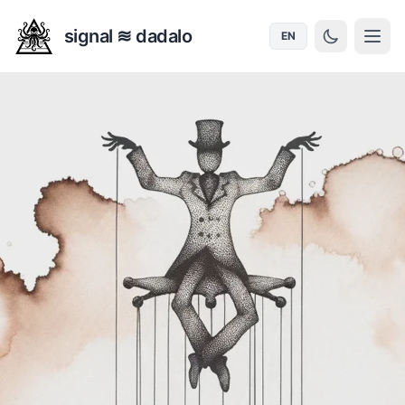
signal ≋ dadalo
EN