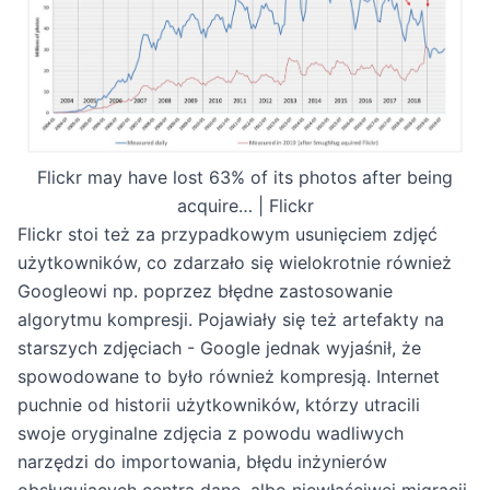
Flickr may have lost 63% of its photos after being
acquire… | Flickr
Flickr stoi też za przypadkowym usunięciem zdjęć
użytkowników, co zdarzało się wielokrotnie również
Googleowi np. poprzez błędne zastosowanie
algorytmu kompresji. Pojawiały się też artefakty na
starszych zdjęciach - Google jednak wyjaśnił, że
spowodowane to było również kompresją. Internet
puchnie od historii użytkowników, którzy utracili
swoje oryginalne zdjęcia z powodu wadliwych
narzędzi do importowania, błędu inżynierów
obsługujących centra dane, albo niewłaściwej migracji.