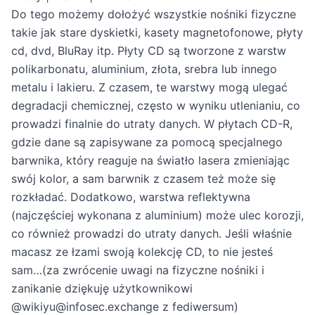
Do tego możemy dołożyć wszystkie nośniki fizyczne
takie jak stare dyskietki, kasety magnetofonowe, płyty
cd, dvd, BluRay itp. Płyty CD są tworzone z warstw
polikarbonatu, aluminium, złota, srebra lub innego
metalu i lakieru. Z czasem, te warstwy mogą ulegać
degradacji chemicznej, często w wyniku utlenianiu, co
prowadzi finalnie do utraty danych. W płytach CD-R,
gdzie dane są zapisywane za pomocą specjalnego
barwnika, który reaguje na światło lasera zmieniając
swój kolor, a sam barwnik z czasem też może się
rozkładać. Dodatkowo, warstwa reflektywna
(najczęściej wykonana z aluminium) może ulec korozji,
co również prowadzi do utraty danych. Jeśli właśnie
macasz ze łzami swoją kolekcję CD, to nie jesteś
sam…(za zwrócenie uwagi na fizyczne nośniki i
zanikanie dziękuję użytkownikowi
@wikiyu@infosec.exchange z fediwersum)