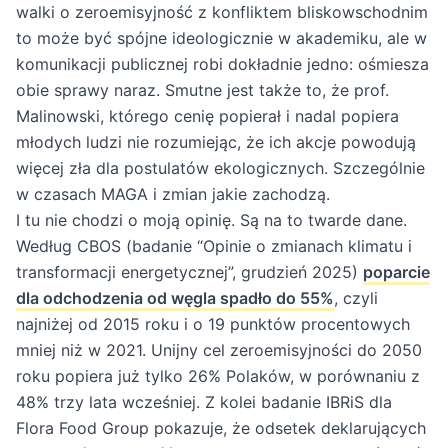
walki o zeroemisyjność z konfliktem bliskowschodnim
to może być spójne ideologicznie w akademiku, ale w
komunikacji publicznej robi dokładnie jedno: ośmiesza
obie sprawy naraz. Smutne jest także to, że prof.
Malinowski, którego cenię popierał i nadal popiera
młodych ludzi nie rozumiejąc, że ich akcje powodują
więcej zła dla postulatów ekologicznych. Szczególnie
w czasach MAGA i zmian jakie zachodzą.
I tu nie chodzi o moją opinię. Są na to twarde dane.
Według CBOS (badanie “Opinie o zmianach klimatu i
transformacji energetycznej”, grudzień 2025)
poparcie
dla odchodzenia od węgla spadło do 55%
, czyli
najniżej od 2015 roku i o 19 punktów procentowych
mniej niż w 2021. Unijny cel zeroemisyjności do 2050
roku popiera już tylko 26% Polaków, w porównaniu z
48% trzy lata wcześniej. Z kolei badanie IBRiS dla
Flora Food Group pokazuje, że odsetek deklarujących