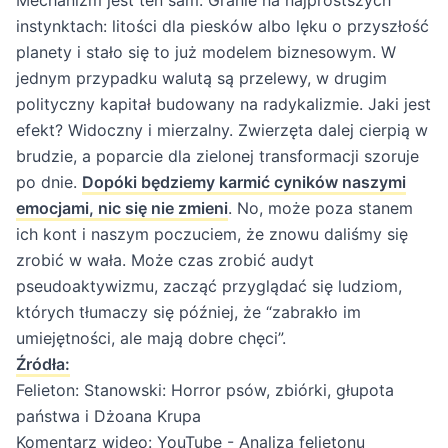
Mechanizm jest ten sam. Granie na najprostszych
instynktach: litości dla piesków albo lęku o przyszłość
planety i stało się to już modelem biznesowym. W
jednym przypadku walutą są przelewy, w drugim
polityczny kapitał budowany na radykalizmie. Jaki jest
efekt? Widoczny i mierzalny. Zwierzęta dalej cierpią w
brudzie, a poparcie dla zielonej transformacji szoruje
po dnie.
Dopóki będziemy karmić cyników naszymi
emocjami, nic się nie zmieni
. No, może poza stanem
ich kont i naszym poczuciem, że znowu daliśmy się
zrobić w wała. Może czas zrobić audyt
pseudoaktywizmu, zacząć przyglądać się ludziom,
których tłumaczy się później, że “zabrakło im
umiejętności, ale mają dobre chęci”.
Źródła:
Felieton:
Stanowski: Horror psów, zbiórki, głupota
państwa i Dżoana Krupa
Komentarz wideo:
YouTube - Analiza felietonu