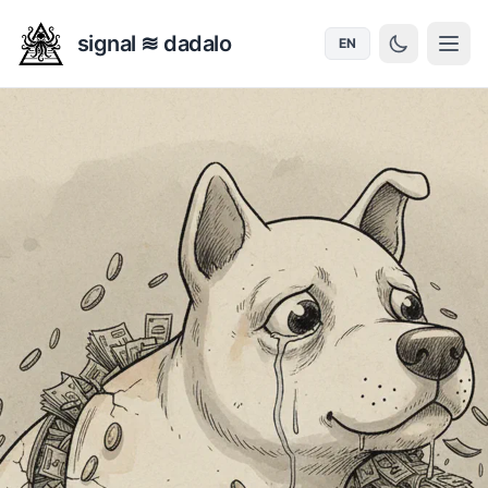
signal ≋ dadalo
EN