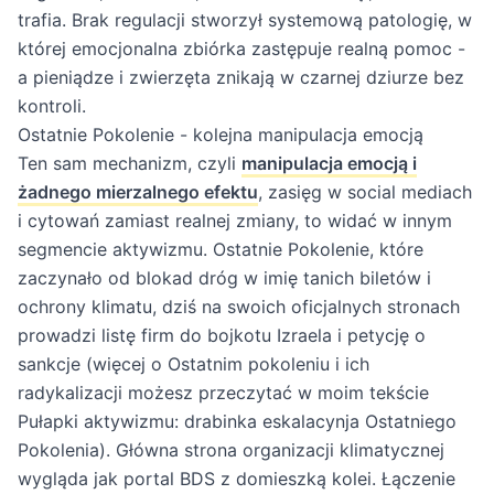
trafia. Brak regulacji stworzył systemową patologię, w
której emocjonalna zbiórka zastępuje realną pomoc -
a pieniądze i zwierzęta znikają w czarnej dziurze bez
kontroli.
Ostatnie Pokolenie - kolejna manipulacja emocją
Ten sam mechanizm, czyli
manipulacja emocją i
żadnego mierzalnego efektu
, zasięg w social mediach
i cytowań zamiast realnej zmiany, to widać w innym
segmencie aktywizmu. Ostatnie Pokolenie, które
zaczynało od blokad dróg w imię tanich biletów i
ochrony klimatu, dziś na swoich oficjalnych stronach
prowadzi listę firm do bojkotu Izraela i petycję o
sankcje (więcej o Ostatnim pokoleniu i ich
radykalizacji możesz przeczytać w moim tekście
Pułapki aktywizmu: drabinka eskalacynja Ostatniego
Pokolenia
). Główna strona organizacji klimatycznej
wygląda jak portal BDS z domieszką kolei. Łączenie