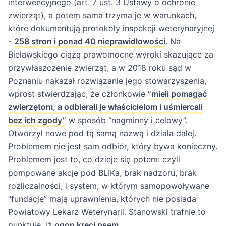
interwencyjnego (art. 7 ust. 3 Ustawy o ochronie
zwierząt), a potem sama trzyma je w warunkach,
które dokumentują protokoły inspekcji weterynaryjnej
-
258 stron i ponad 40 nieprawidłowości
. Na
Bielawskiego ciążą prawomocne wyroki skazujące za
przywłaszczenie zwierząt, a w 2018 roku sąd w
Poznaniu nakazał rozwiązanie jego stowarzyszenia,
wprost stwierdzając, że członkowie
“mieli pomagać
zwierzętom, a odbierali je właścicielom i uśmiercali
bez ich zgody”
w sposób “nagminny i celowy”.
Otworzył nowe pod tą samą nazwą i działa dalej.
Problemem nie jest sam odbiór, który bywa konieczny.
Problemem jest to, co dzieje się potem: czyli
pompowane akcje pod BLIKa, brak nadzoru, brak
rozliczalności, i system, w którym samopowoływane
“fundacje” mają uprawnienia, których nie posiada
Powiatowy Lekarz Weterynarii. Stanowski trafnie to
punktuje, iż
ogon kręci psem
.