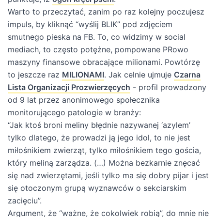
Warto to przeczytać, zanim po raz kolejny poczujesz
impuls, by kliknąć “wyślij BLIK” pod zdjęciem
smutnego pieska na FB. To, co widzimy w social
mediach, to często potężne, pompowane PRowo
maszyny finansowe obracające milionami. Powtórzę
to jeszcze raz
MILIONAMI
. Jak celnie ujmuje
Czarna
Lista Organizacji Prozwierzęcych
- profil prowadzony
od 9 lat przez anonimowego społecznika
monitorującego patologie w branży:
“Jak ktoś broni meliny błędnie nazywanej ‘azylem’
tylko dlatego, że prowadzi ją jego idol, to nie jest
miłośnikiem zwierząt, tylko miłośnikiem tego gościa,
który meliną zarządza. (…) Można bezkarnie znęcać
się nad zwierzętami, jeśli tylko ma się dobry pijar i jest
się otoczonym grupą wyznawców o sekciarskim
zacięciu”.
Argument, że “ważne, że cokolwiek robią”, do mnie nie