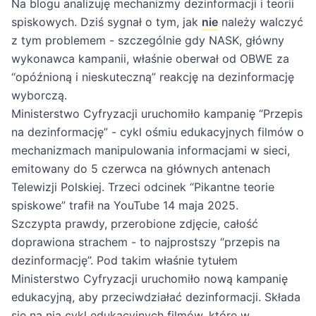
Na blogu analizuję mechanizmy dezinformacji i teorii
spiskowych. Dziś sygnał o tym, jak
nie
należy walczyć
z tym problemem - szczególnie gdy NASK, główny
wykonawca kampanii, właśnie oberwał od OBWE za
“opóźnioną i nieskuteczną” reakcję na dezinformację
wyborczą.
Ministerstwo Cyfryzacji uruchomiło kampanię “Przepis
na dezinformację” - cykl ośmiu edukacyjnych filmów o
mechanizmach manipulowania informacjami w sieci,
emitowany do 5 czerwca na głównych antenach
Telewizji Polskiej. Trzeci odcinek “Pikantne teorie
spiskowe” trafił na YouTube 14 maja 2025.
Szczypta prawdy, przerobione zdjęcie, całość
doprawiona strachem - to najprostszy “przepis na
dezinformację”. Pod takim właśnie tytułem
Ministerstwo Cyfryzacji uruchomiło nową kampanię
edukacyjną, aby przeciwdziałać dezinformacji. Składa
się na nią cykl edukacyjnych filmów, które w