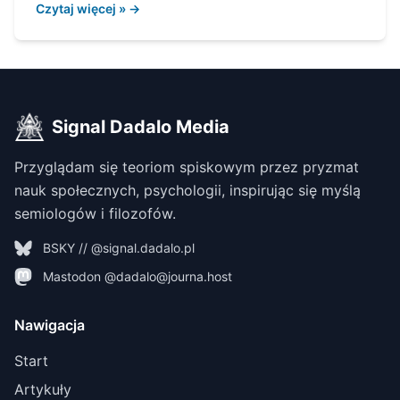
Czytaj więcej » →
Signal Dadalo Media
Przyglądam się teoriom spiskowym przez pryzmat
nauk społecznych, psychologii, inspirując się myślą
semiologów i filozofów.
BSKY // @signal.dadalo.pl
Mastodon @dadalo@journa.host
Nawigacja
Start
Artykuły