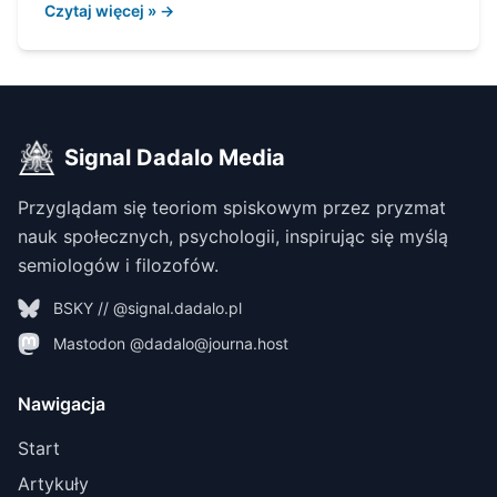
Czytaj więcej » →
Signal Dadalo Media
Przyglądam się teoriom spiskowym przez pryzmat
nauk społecznych, psychologii, inspirując się myślą
semiologów i filozofów.
BSKY // @signal.dadalo.pl
Mastodon @dadalo@journa.host
Nawigacja
Start
Artykuły