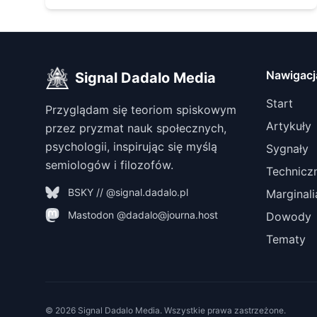
Nawigacj
Signal Dadalo Media
Start
Przyglądam się teoriom spiskowym
Artykuły
przez pryzmat nauk społecznych,
psychologii, inspirując się myślą
Sygnały
semiologów i filozofów.
Technicz
BSKY // @signal.dadalo.pl
Marginali
Mastodon @dadalo@journa.host
Dowody
Tematy
© 2026 Signal Dadalo Media. Wszystkie prawa zastrzeżone.