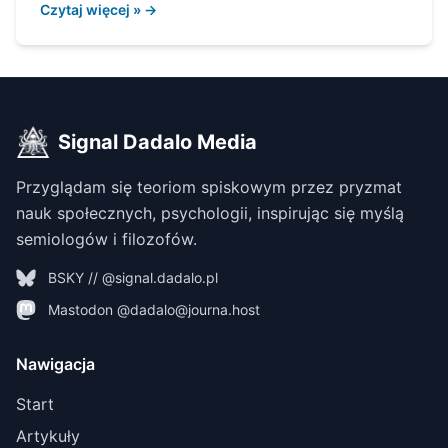
Czytaj więcej » →
Signal Dadalo Media
Przyglądam się teoriom spiskowym przez pryzmat
nauk społecznych, psychologii, inspirując się myślą
semiologów i filozofów.
BSKY // @signal.dadalo.pl
Mastodon @dadalo@journa.host
Nawigacja
Start
Artykuły