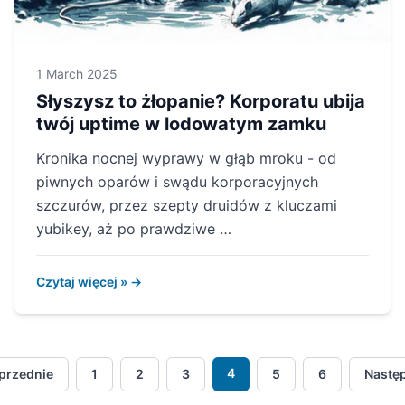
1 March 2025
Słyszysz to żłopanie? Korporatu ubija
twój uptime w lodowatym zamku
Kronika nocnej wyprawy w głąb mroku - od
piwnych oparów i swądu korporacyjnych
szczurów, przez szepty druidów z kluczami
yubikey, aż po prawdziwe …
Czytaj więcej » →
4
przednie
1
2
3
5
6
Nastę