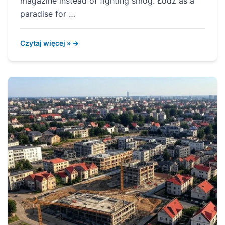
magazine instead of fighting smog. Łódź as a
paradise for …
Czytaj więcej » →