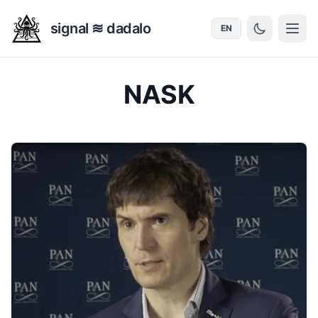
signal ≋ dadalo
EN
NASK