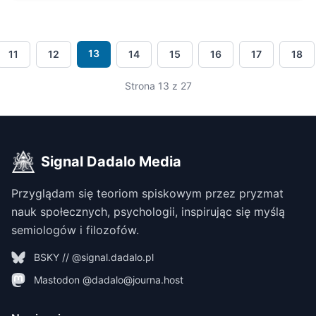
13
11
12
14
15
16
17
18
Strona 13 z 27
Signal Dadalo Media
Przyglądam się teoriom spiskowym przez pryzmat
nauk społecznych, psychologii, inspirując się myślą
semiologów i filozofów.
BSKY // @signal.dadalo.pl
Mastodon @dadalo@journa.host