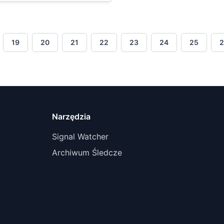
19
20
21
22
23
24
25
2
Narzędzia
Signal Watcher
Archiwum Śledcze