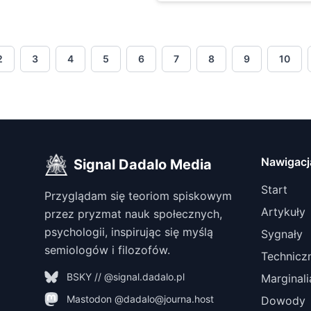
2
3
4
5
6
7
8
9
10
Nawigacj
Signal Dadalo Media
Start
Przyglądam się teoriom spiskowym
Artykuły
przez pryzmat nauk społecznych,
psychologii, inspirując się myślą
Sygnały
semiologów i filozofów.
Technicz
BSKY // @signal.dadalo.pl
Marginali
Mastodon @dadalo@journa.host
Dowody