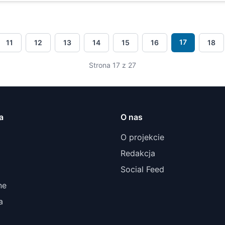
17
11
12
13
14
15
16
18
Strona 17 z 27
a
O nas
O projekcie
Redakcja
Social Feed
ne
a