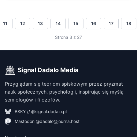
11
12
13
14
15
16
17
18
Strona 3 z 27
Signal Dadalo Media
Przyglądam się teoriom spiskowym przez pryzmat
nauk społecznych, psychologii, inspirując się myślą
semiologów i filozofów.
BSKY // @signal.dadalo.pl
Mastodon @dadalo@journa.host