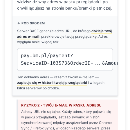
widzisz dziwny adres w pasku przeglądarki, po
chwili lądujesz na stronie banku/bramki płatniczej.
↓ POD SPODEM
Serwer BASE generuje adres URL, do którego
dokleja twój
adres e-mail
i przekierowuje twoją przeglądarkę. Adres
wygląda mniej więcej tak:
pay.bm.pl/payment?
ServiceID=103573&OrderID=...&Amount=8
Ten dokładny adres — razem z twoim e-mailem —
zapisuje się w historii twojej przeglądarki
i w logach
kilku serwerów po drodze.
RYZYKO 2 · TWÓJ E-MAIL W PASKU ADRESU
Adresy URL nie są tajne. Każdy adres, który pojawia się
w pasku przeglądarki, jest zapisywany: w historii
(synchronizowanej między urządzeniami przez Chrome
Sync / Firefox Sync), w logach każdego serwera, przez