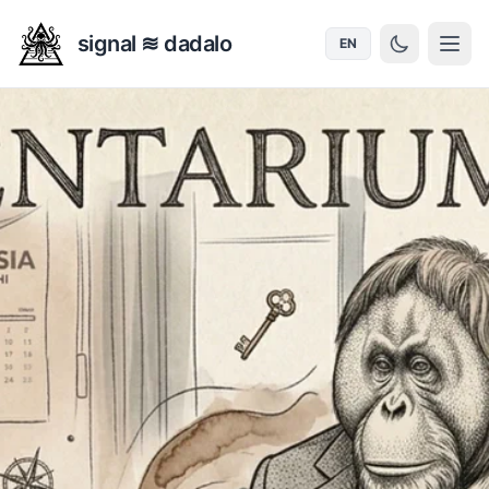
signal ≋ dadalo
EN