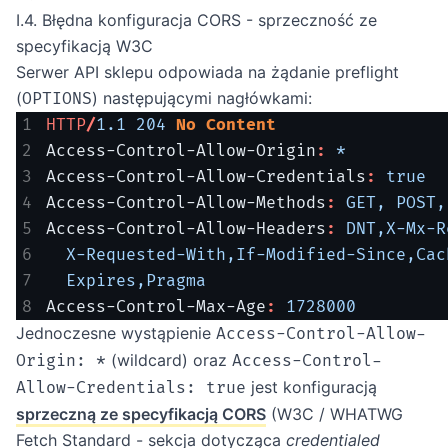
I.4. Błędna konfiguracja CORS - sprzeczność ze
specyfikacją W3C
Serwer API sklepu odpowiada na żądanie preflight
(
) następującymi nagłówkami:
OPTIONS
HTTP
/
1.1
204
No Content
Access-Control-Allow-Origin
:
*
Access-Control-Allow-Credentials
:
true
Access-Control-Allow-Methods
:
GET, POST,
Access-Control-Allow-Headers
:
DNT,X-Mx-R
X-Requested-With,If-Modified-Since,Cac
Expires,Pragma
Access-Control-Max-Age
:
1728000
Jednoczesne wystąpienie
Access-Control-Allow-
(wildcard) oraz
Origin: *
Access-Control-
jest konfiguracją
Allow-Credentials: true
sprzeczną ze specyfikacją CORS
(W3C / WHATWG
Fetch Standard - sekcja dotycząca
credentialed