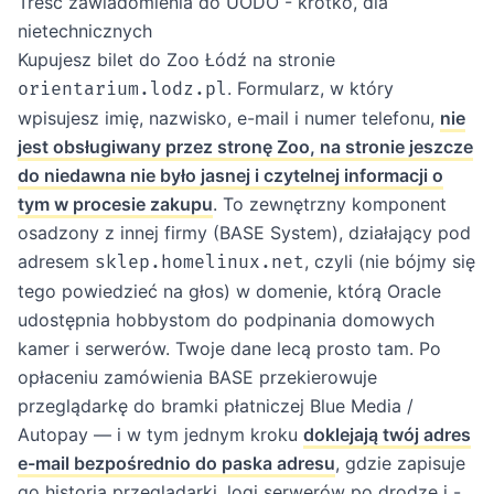
Treść zawiadomienia do UODO - krótko, dla
nietechnicznych
Kupujesz bilet do Zoo Łódź na stronie
. Formularz, w który
orientarium.lodz.pl
wpisujesz imię, nazwisko, e-mail i numer telefonu,
nie
jest obsługiwany przez stronę Zoo, na stronie jeszcze
do niedawna nie było jasnej i czytelnej informacji o
tym w procesie zakupu
. To zewnętrzny komponent
osadzony z innej firmy (BASE System), działający pod
adresem
, czyli (nie bójmy się
sklep.homelinux.net
tego powiedzieć na głos) w domenie, którą Oracle
udostępnia hobbystom do podpinania domowych
kamer i serwerów. Twoje dane lecą prosto tam. Po
opłaceniu zamówienia BASE przekierowuje
przeglądarkę do bramki płatniczej Blue Media /
Autopay — i w tym jednym kroku
doklejają twój adres
e-mail bezpośrednio do paska adresu
, gdzie zapisuje
go historia przeglądarki, logi serwerów po drodze i -