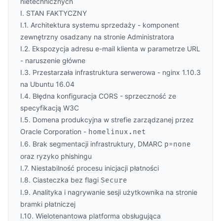
nietechnicznych
I. STAN FAKTYCZNY
I.1. Architektura systemu sprzedaży - komponent
zewnętrzny osadzany na stronie Administratora
I.2. Ekspozycja adresu e-mail klienta w parametrze URL
- naruszenie główne
I.3. Przestarzała infrastruktura serwerowa - nginx 1.10.3
na Ubuntu 16.04
I.4. Błędna konfiguracja CORS - sprzeczność ze
specyfikacją W3C
I.5. Domena produkcyjna w strefie zarządzanej przez
Oracle Corporation -
homelinux.net
I.6. Brak segmentacji infrastruktury, DMARC
p=none
oraz ryzyko phishingu
I.7. Niestabilność procesu inicjacji płatności
I.8. Ciasteczka bez flagi
Secure
I.9. Analityka i nagrywanie sesji użytkownika na stronie
bramki płatniczej
I.10. Wielotenantowa platforma obsługująca