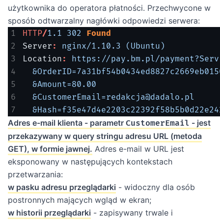
użytkownika do operatora płatności. Przechwycone w
sposób odtwarzalny nagłówki odpowiedzi serwera:
HTTP
/
1.1
302
Found
Server
:
nginx/1.10.3 (Ubuntu)
Location
:
https://pay.bm.pl/payment?Serv
&OrderID=7a31bf54b0434ed8827c2669eb015
&Amount=80.00
&CustomerEmail=redakcja@dadalo.pl
&Hash=f35e47d4e2203c22392f58b5b0d22e24
Adres e-mail klienta - parametr
- jest
CustomerEmail
przekazywany w query stringu adresu URL (metoda
GET), w formie jawnej.
Adres e-mail w URL jest
eksponowany w następujących kontekstach
przetwarzania:
w pasku adresu przeglądarki
- widoczny dla osób
postronnych mających wgląd w ekran;
w historii przeglądarki
- zapisywany trwale i