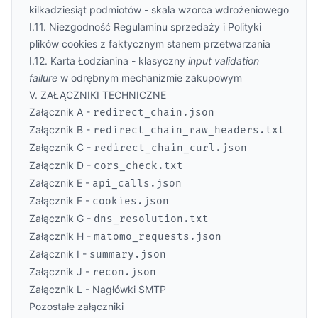
kilkadziesiąt podmiotów - skala wzorca wdrożeniowego
I.11. Niezgodność Regulaminu sprzedaży i Polityki
plików cookies z faktycznym stanem przetwarzania
I.12. Karta Łodzianina - klasyczny
input validation
failure
w odrębnym mechanizmie zakupowym
V. ZAŁĄCZNIKI TECHNICZNE
Załącznik A -
redirect_chain.json
Załącznik B -
redirect_chain_raw_headers.txt
Załącznik C -
redirect_chain_curl.json
Załącznik D -
cors_check.txt
Załącznik E -
api_calls.json
Załącznik F -
cookies.json
Załącznik G -
dns_resolution.txt
Załącznik H -
matomo_requests.json
Załącznik I -
summary.json
Załącznik J -
recon.json
Załącznik L - Nagłówki SMTP
Pozostałe załączniki