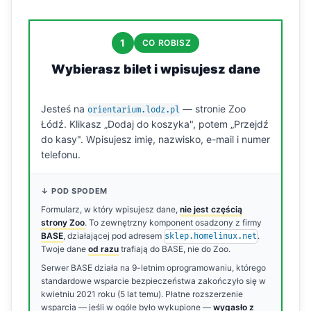
1
CO ROBISZ
Wybierasz bilet i wpisujesz dane
Jesteś na
— stronie Zoo
orientarium.lodz.pl
Łódź. Klikasz „Dodaj do koszyka", potem „Przejdź
do kasy". Wpisujesz imię, nazwisko, e-mail i numer
telefonu.
↓ POD SPODEM
Formularz, w który wpisujesz dane,
nie jest częścią
strony Zoo
. To zewnętrzny komponent osadzony z firmy
BASE
, działającej pod adresem
.
sklep.homelinux.net
Twoje dane
od razu
trafiają do BASE, nie do Zoo.
Serwer BASE działa na 9-letnim oprogramowaniu, którego
standardowe wsparcie bezpieczeństwa zakończyło się w
kwietniu 2021 roku (5 lat temu). Płatne rozszerzenie
wsparcia — jeśli w ogóle było wykupione —
wygasło z