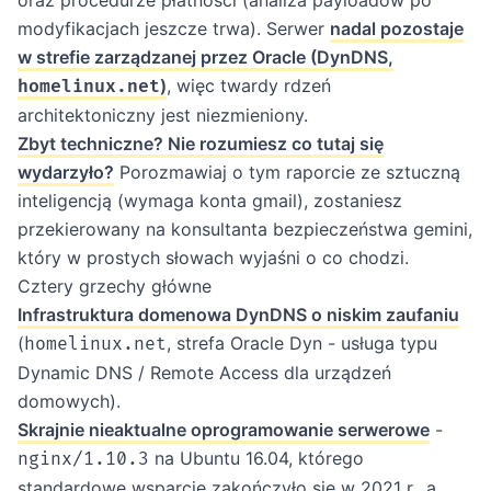
oraz procedurze płatności (analiza payloadów po
modyfikacjach jeszcze trwa). Serwer
nadal pozostaje
w strefie zarządzanej przez Oracle (DynDNS,
)
, więc twardy rdzeń
homelinux.net
architektoniczny jest niezmieniony.
Zbyt techniczne? Nie rozumiesz co tutaj się
wydarzyło?
Porozmawiaj o tym raporcie ze sztuczną
inteligencją (wymaga konta gmail), zostaniesz
przekierowany na
konsultanta bezpieczeństwa gemini
,
który w prostych słowach wyjaśni o co chodzi.
Cztery grzechy główne
Infrastruktura domenowa DynDNS o niskim zaufaniu
(
, strefa Oracle Dyn - usługa typu
homelinux.net
Dynamic DNS / Remote Access dla urządzeń
domowych).
Skrajnie nieaktualne oprogramowanie serwerowe
-
na Ubuntu 16.04, którego
nginx/1.10.3
standardowe wsparcie zakończyło się w 2021 r., a