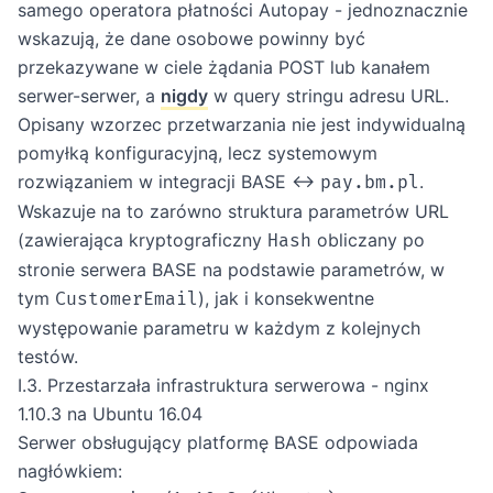
samego operatora płatności Autopay - jednoznacznie
wskazują, że dane osobowe powinny być
przekazywane w ciele żądania POST lub kanałem
serwer-serwer, a
nigdy
w query stringu adresu URL.
Opisany wzorzec przetwarzania nie jest indywidualną
pomyłką konfiguracyjną, lecz systemowym
rozwiązaniem w integracji BASE ↔
.
pay.bm.pl
Wskazuje na to zarówno struktura parametrów URL
(zawierająca kryptograficzny
obliczany po
Hash
stronie serwera BASE na podstawie parametrów, w
tym
), jak i konsekwentne
CustomerEmail
występowanie parametru w każdym z kolejnych
testów.
I.3. Przestarzała infrastruktura serwerowa - nginx
1.10.3 na Ubuntu 16.04
Serwer obsługujący platformę BASE odpowiada
nagłówkiem: