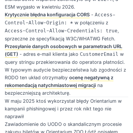
ESM wygasło w kwietniu 2026.
Krytycznie błędna konfiguracja CORS
-
Access-
w połączeniu z
Control-Allow-Origin: *
,
Access-Control-Allow-Credentials: true
sprzeczne ze specyfikacją W3C/WHATWG Fetch.
Przesyłanie danych osobowych w parametrach URL
(GET)
- adres e-mail klienta jako
w
CustomerEmail
query stringu przekierowania do operatora płatności.
W typowym audycie bezpieczeństwa lub zgodności z
RODO ten układ otrzymałby
ocenę negatywną z
rekomendacją natychmiastowej migracji
na
bezpieczniejszą architekturę.
W maju 2025 ktoś wykorzystał błędy Orientarium w
kampanii phishingowej i przez rok nikt tego nie
naprawił
Zawiadomienie do UODO o skandalicznym procesie
zakupu biletów w Orientarium ZOO Łódź opisałem