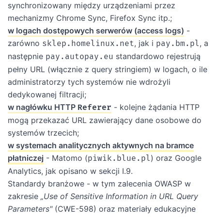
synchronizowany między urządzeniami przez
mechanizmy Chrome Sync, Firefox Sync itp.;
w logach dostępowych serwerów (access logs)
-
zarówno
, jak i
, a
sklep.homelinux.net
pay.bm.pl
następnie
standardowo rejestrują
pay.autopay.eu
pełny URL (włącznie z query stringiem) w logach, o ile
administratorzy tych systemów nie wdrożyli
dedykowanej filtracji;
w nagłówku HTTP
- kolejne żądania HTTP
Referer
mogą przekazać URL zawierający dane osobowe do
systemów trzecich;
w systemach analitycznych aktywnych na bramce
płatniczej
- Matomo (
) oraz Google
piwik.blue.pl
Analytics, jak opisano w sekcji I.9.
Standardy branżowe - w tym zalecenia OWASP w
zakresie
„Use of Sensitive Information in URL Query
Parameters"
(CWE-598) oraz materiały edukacyjne