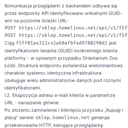
Komunikacja przeglądarki z backendem odbywa się
przez endpointy API identyfikowane unikalnymi GUID-
ami na poziomie ścieżki URL:
POST https://sklep.homelinux.net/api/v1/f5f
Ciąg
jest
f5ff01a4311c42a68af6f4d9780290d2
identyfikatorem tenanta (GUID) konkretnego klienta
platformy - w opisanym przypadku Orientarium Zoo
Łódź. Struktura endpointu potwierdza wielotenantowy
charakter systemu: identyczna infrastruktura
obsługuje wielu administratorów danych pod różnymi
identyfikatorami.
I.2. Ekspozycja adresu e-mail klienta w parametrze
URL - naruszenie główne
Po złożeniu zamówienia i kliknięciu przycisku „Kupuję i
płacę" serwer
generuje
sklep.homelinux.net
przekierowanie HTTP, kierujące przeglądarkę