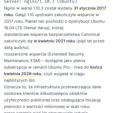
Nginx w wersji 1.10.3 został wydany
31 stycznia 2017
roku
. Gałąź 1.10 upstream zakończyła wsparcie w
2017 roku. Pakiet ten pochodzi z dystrybucji Ubuntu
16.04 LTS (Xenial Xerus), której:
standardowe wsparcie bezpieczeństwa Canonical
zakończyło się
w kwietniu 2021 roku
(pięć lat przed
datą audytu);
rozszerzone wsparcie (Extended Security
Maintenance, ESM) - dostępne jako płatna
subskrypcja w ramach Ubuntu Pro - trwa do
końca
kwietnia 2026 roku
, czyli wygasa w ciągu
najbliższych dni.
Oznacza to, że infrastruktura przetwarzająca dane
osobowe klientów kilkudziesięciu obiektów
użyteczności publicznej oraz obsługująca inicjację
płatności o wartości milionowej w skali roku:
przez ostatnie pięć lat otrzymywała jedynie